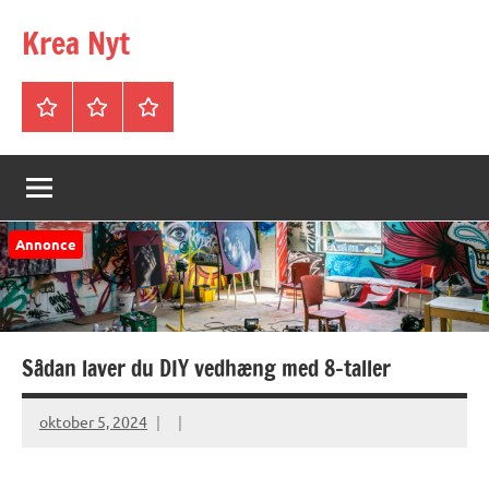
Videre
Krea Nyt
til
indhold
Forside
Mere
Privatlivspolitik
om
Krea-
nyt.dk
Annonce
Sådan laver du DIY vedhæng med 8-taller
oktober 5, 2024